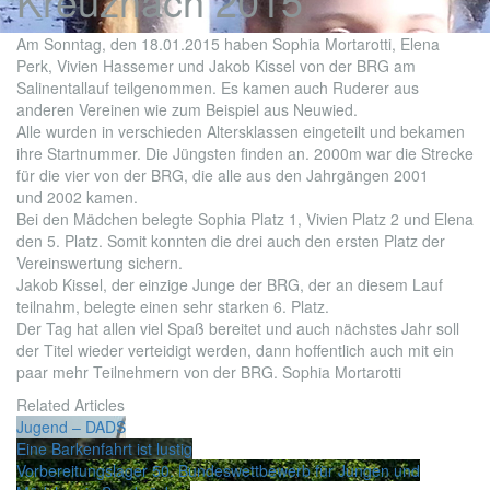
Kreuznach 2015
Am Sonntag, den 18.01.2015 haben Sophia Mortarotti, Elena
Perk, Vivien Hassemer und Jakob Kissel von der BRG am
Salinentallauf teilgenommen. Es kamen auch Ruderer aus
anderen Vereinen wie zum Beispiel aus Neuwied.
Alle wurden in verschieden Altersklassen eingeteilt und bekamen
ihre Startnummer. Die Jüngsten finden an. 2000m war die Strecke
für die vier von der BRG, die alle aus den Jahrgängen 2001
und 2002 kamen.
Bei den Mädchen belegte Sophia Platz 1, Vivien Platz 2 und Elena
den 5. Platz. Somit konnten die drei auch den ersten Platz der
Vereinswertung sichern.
Jakob Kissel, der einzige Junge der BRG, der an diesem Lauf
teilnahm, belegte einen sehr starken 6. Platz.
Der Tag hat allen viel Spaß bereitet und auch nächstes Jahr soll
der Titel wieder verteidigt werden, dann hoffentlich auch mit ein
paar mehr Teilnehmern von der BRG. Sophia Mortarotti
Related Articles
Jugend – DADS
Eine Barkenfahrt ist lustig
Vorbereitungslager 50. Bundeswettbewerb für Jungen und