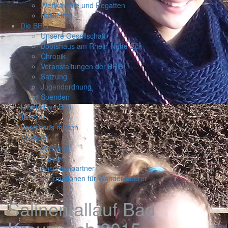
Wettkämpfe und Regatten
Basketball
Die BRG
Unsere Gesellschaft
Bootshaus am Rhein-Nahe-Eck
Chronik
Veranstaltungen der BRG
Satzung
Jugendordnung
Spenden
Mitglied werden
Termine
Bootshaus mieten
Kontakte
Vorstand
Trainer
Ansprechpartner
Informationen für Wanderruderer
Salinentallauf Bad